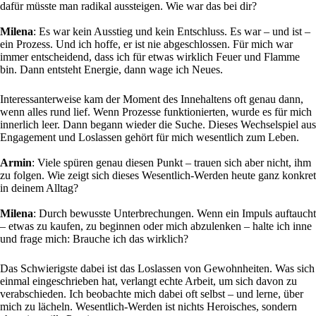
dafür müsste man radikal aussteigen. Wie war das bei dir?
Milena
: Es war kein Ausstieg und kein Entschluss. Es war – und ist –
ein Prozess. Und ich hoffe, er ist nie abgeschlossen. Für mich war
immer entscheidend, dass ich für etwas wirklich Feuer und Flamme
bin. Dann entsteht Energie, dann wage ich Neues.
Interessanterweise kam der Moment des Innehaltens oft genau dann,
wenn alles rund lief. Wenn Prozesse funktionierten, wurde es für mich
innerlich leer. Dann begann wieder die Suche. Dieses Wechselspiel aus
Engagement und Loslassen gehört für mich wesentlich zum Leben.
Armin
: Viele spüren genau diesen Punkt – trauen sich aber nicht, ihm
zu folgen. Wie zeigt sich dieses Wesentlich-Werden heute ganz konkret
in deinem Alltag?
Milena
: Durch bewusste Unterbrechungen. Wenn ein Impuls auftaucht
– etwas zu kaufen, zu beginnen oder mich abzulenken – halte ich inne
und frage mich: Brauche ich das wirklich?
Das Schwierigste dabei ist das Loslassen von Gewohnheiten. Was sich
einmal eingeschrieben hat, verlangt echte Arbeit, um sich davon zu
verabschieden. Ich beobachte mich dabei oft selbst – und lerne, über
mich zu lächeln. Wesentlich-Werden ist nichts Heroisches, sondern