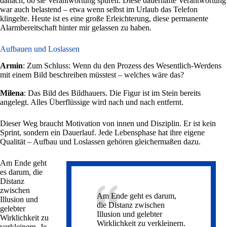
danach, ob sie Verantwortung spüren. Diese dauerhafte Verantwortung
war auch belastend – etwa wenn selbst im Urlaub das Telefon
klingelte. Heute ist es eine große Erleichterung, diese permanente
Alarmbereitschaft hinter mir gelassen zu haben.
Aufbauen und Loslassen
Armin
: Zum Schluss: Wenn du den Prozess des Wesentlich-Werdens
mit einem Bild beschreiben müsstest – welches wäre das?
Milena
: Das Bild des Bildhauers. Die Figur ist im Stein bereits
angelegt. Alles Überflüssige wird nach und nach entfernt.
Dieser Weg braucht Motivation von innen und Disziplin. Er ist kein
Sprint, sondern ein Dauerlauf. Jede Lebensphase hat ihre eigene
Qualität – Aufbau und Loslassen gehören gleichermaßen dazu.
Am Ende geht
es darum, die
Distanz
zwischen
Am Ende geht es darum,
Illusion und
die Distanz zwischen
gelebter
Illusion und gelebter
Wirklichkeit zu
Wirklichkeit zu verkleinern.
verkleinern. Je