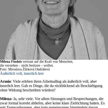
Milena Findeis
vertraut auf die Kraft von Menschen,
die verstehen – nicht besitzen – wollen.
Foto: Miroslava Žůrková Ondrášová
Äußerlich voll, innerlich leer
Armin
: Viele erleben ihren Arbeitsalltag als äußerlich voll, aber
innerlich leer. Gab es Dinge, die du rückblickend als Beschäftigung
ohne Wirkung beschreiben würdest?
Milena
: Ja, sehr viele. Vor allem Sitzungen und Besprechungen, die
zwar formal korrekt abliefen, aber keine klare Zielrichtung hatten. Es
gab Tagesordnungen, aber kein gemeinsames Verständnis davon,