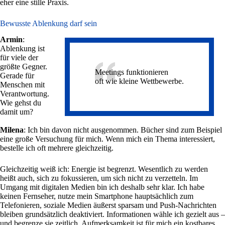
eher eine stille Praxis.
Bewusste Ablenkung darf sein
Armin
:
Ablenkung ist
für viele der
größte Gegner.
Meetings funktionieren
Gerade für
oft wie kleine Wettbewerbe.
Menschen mit
Verantwortung.
Wie gehst du
damit um?
Milena
: Ich bin davon nicht ausgenommen. Bücher sind zum Beispiel
eine große Versuchung für mich. Wenn mich ein Thema interessiert,
bestelle ich oft mehrere gleichzeitig.
Gleichzeitig weiß ich: Energie ist begrenzt. Wesentlich zu werden
heißt auch, sich zu fokussieren, um sich nicht zu verzetteln. Im
Umgang mit digitalen Medien bin ich deshalb sehr klar. Ich habe
keinen Fernseher, nutze mein Smartphone hauptsächlich zum
Telefonieren, soziale Medien äußerst sparsam und Push-Nachrichten
bleiben grundsätzlich deaktiviert. Informationen wähle ich gezielt aus –
und begrenze sie zeitlich. Aufmerksamkeit ist für mich ein kostbares