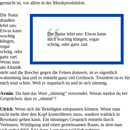
gemacht ist, vor allem in der Musikproduktion.
Die Natur
draußen
lehrt uns:
Etwas kann
Die Natur lehrt uns: Etwas kann
wuchtig
auch wuchtig klingen, sogar
klingen,
schräg, oder ganz zart.
sogar
schräg, oder
ganz zart.
Wenn man
am Atlantik
steht und die Brecher gegen die Felsen donnern, ist es eigentlich
wahnsinnig laut und es entsteht ganz viel Geräusch. Trotzdem ist es für
mich total schön. Weil es organisch ist und in sich stimmig.
Armin
: Du hast das Wort „stimmig“ verwendet. Woran merkst du bei
Gesprächen, dass es „stimmt“?
Ulrich
: Wenn sich die Beteiligten entspannen können. Wenn man
nicht mehr über den Kopf kontrollieren muss, sondern wirklich in
Resonanz gehen kann. Ein stimmiges Gespräch entsteht durch
Vertrauen, Würdigung und einen gemeinsamen Raum, in dem man
sich sicher fühlt. Erst dann kann man wirklich zuhören.