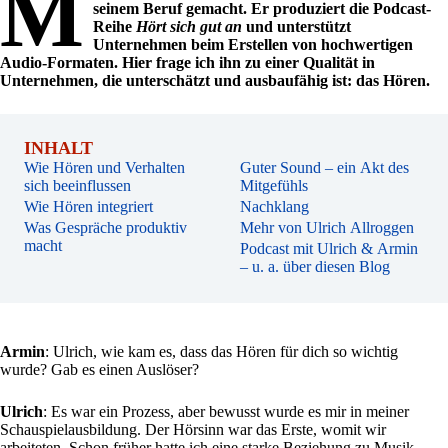
M
seinem Beruf gemacht. Er produziert die Podcast-
Reihe
Hört sich gut an
und unterstützt
Unternehmen beim Erstellen von hochwertigen
Audio-Formaten. Hier frage ich ihn zu einer Qualität in
Unternehmen, die unterschätzt und ausbaufähig ist: das Hören.
INHALT
Wie Hören und Verhalten
Guter Sound – ein Akt des
sich beeinflussen
Mitgefühls
Wie Hören integriert
Nachklang
Was Gespräche produktiv
Mehr von Ulrich Allroggen
macht
Podcast mit Ulrich & Armin
– u. a. über diesen Blog
Armin
: Ulrich, wie kam es, dass das Hören für dich so wichtig
wurde? Gab es einen Auslöser?
Ulrich
: Es war ein Prozess, aber bewusst wurde es mir in meiner
Schauspielausbildung. Der Hörsinn war das Erste, womit wir
arbeiteten. Schon früher hatte ich eine starke Beziehung zu Musik,