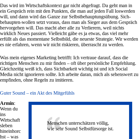
Das wird im Wirtschaftskontext gar nicht abgefragt. Da geht man in
ein Gespräch rein mit den Punkten, die man auf jeden Fall loswerden
will, und dann wird das Ganze zur Selbstbehauptungsübung. Sich-
behaupten-wollen setzt voraus, dass man als Sieger aus dem Gespräch
hervorgehen will. Das macht aber alle zu Verlierern, weil nichts
wirklich Neues passiert. Vielleicht gäbe es ja etwas, das viel mehr
erfüllt als das momentane Selbstbild, die neueste Strategie. Wir werden
es nie erfahren, wenn wir nicht riskieren, überrascht zu werden.
Was mein eigenes Marketing betrifft: Ich vertraue darauf, dass die
richtigen Menschen zu mir finden – oft über persönliche Empfehlung.
Gleichzeitig weiß ich, dass Sichtbarkeit wichtig ist und ich Social
Media nicht ignorieren sollte. Ich arbeite daran, mich als sehenswert zu
empfinden, ohne Regeln zu imitieren.
Guter Sound – ein Akt des Mitgefühls
Armin
:
Wenn du
ins
Wirtschaft
Menschen unterschätzen völlig,
sleben
wie sehr Sound Selbstfürsorge ist.
hineinhorc
hst – was