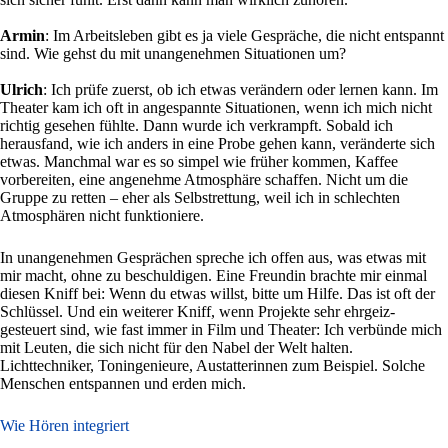
Armin
: Im Arbeitsleben gibt es ja viele Gespräche, die nicht entspannt
sind. Wie gehst du mit unangenehmen Situationen um?
Ulrich
: Ich prüfe zuerst, ob ich etwas verändern oder lernen kann. Im
Theater kam ich oft in angespannte Situationen, wenn ich mich nicht
richtig gesehen fühlte. Dann wurde ich verkrampft. Sobald ich
herausfand, wie ich anders in eine Probe gehen kann, veränderte sich
etwas. Manchmal war es so simpel wie früher kommen, Kaffee
vorbereiten, eine angenehme Atmosphäre schaffen. Nicht um die
Gruppe zu retten – eher als Selbstrettung, weil ich in schlechten
Atmosphären nicht funktioniere.
In unangenehmen Gesprächen spreche ich offen aus, was etwas mit
mir macht, ohne zu beschuldigen. Eine Freundin brachte mir einmal
diesen Kniff bei: Wenn du etwas willst, bitte um Hilfe. Das ist oft der
Schlüssel. Und ein weiterer Kniff, wenn Projekte sehr ehrgeiz-
gesteuert sind, wie fast immer in Film und Theater: Ich verbünde mich
mit Leuten, die sich nicht für den Nabel der Welt halten.
Lichttechniker, Toningenieure, Austatterinnen zum Beispiel. Solche
Menschen entspannen und erden mich.
Wie Hören integriert