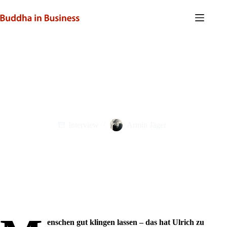
Zum
Inhalt
springen
Schenkt Euch besseren Sound! – Interview mit Ulrich
Allroggen
Interview
Armin Jäger
enschen gut klingen lassen – das hat Ulrich zu