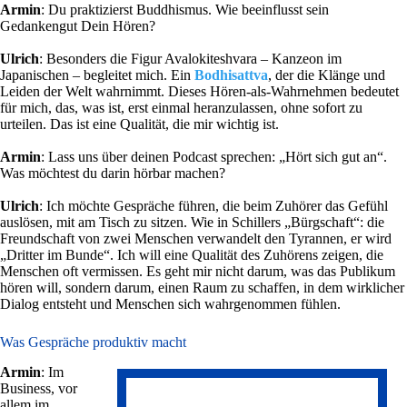
Armin
: Du praktizierst Buddhismus. Wie beeinflusst sein
Gedankengut Dein Hören?
Ulrich
: Besonders die Figur Avalokiteshvara – Kanzeon im
Japanischen – begleitet mich. Ein
Bodhisattva
, der die Klänge und
Leiden der Welt wahrnimmt. Dieses Hören‑als‑Wahrnehmen bedeutet
für mich, das, was ist, erst einmal heranzulassen, ohne sofort zu
urteilen. Das ist eine Qualität, die mir wichtig ist.
Armin
: Lass uns über deinen Podcast sprechen: „Hört sich gut an“.
Was möchtest du darin hörbar machen?
Ulrich
: Ich möchte Gespräche führen, die beim Zuhörer das Gefühl
auslösen, mit am Tisch zu sitzen. Wie in Schillers „Bürgschaft“: die
Freundschaft von zwei Menschen verwandelt den Tyrannen, er wird
„Dritter im Bunde“. Ich will eine Qualität des Zuhörens zeigen, die
Menschen oft vermissen. Es geht mir nicht darum, was das Publikum
hören will, sondern darum, einen Raum zu schaffen, in dem wirklicher
Dialog entsteht und Menschen sich wahrgenommen fühlen.
Was Gespräche produktiv macht
Armin
: Im
Business, vor
allem im