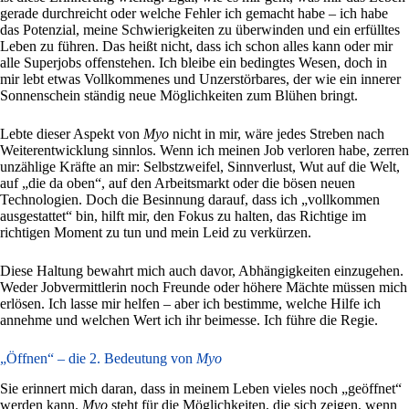
gerade durchreicht oder welche Fehler ich gemacht habe – ich habe
das Potenzial, meine Schwierigkeiten zu überwinden und ein erfülltes
Leben zu führen. Das heißt nicht, dass ich schon alles kann oder mir
alle Superjobs offenstehen. Ich bleibe ein bedingtes Wesen, doch in
mir lebt etwas Vollkommenes und Unzerstörbares, der wie ein innerer
Sonnenschein ständig neue Möglichkeiten zum Blühen bringt.
Lebte dieser Aspekt von
Myo
nicht in mir, wäre jedes Streben nach
Weiterentwicklung sinnlos. Wenn ich meinen Job verloren habe, zerren
unzählige Kräfte an mir: Selbstzweifel, Sinnverlust, Wut auf die Welt,
auf „die da oben“, auf den Arbeitsmarkt oder die bösen neuen
Technologien. Doch die Besinnung darauf, dass ich „vollkommen
ausgestattet“ bin, hilft mir, den Fokus zu halten, das Richtige im
richtigen Moment zu tun und mein Leid zu verkürzen.
Diese Haltung bewahrt mich auch davor, Abhängigkeiten einzugehen.
Weder Jobvermittlerin noch Freunde oder höhere Mächte müssen mich
erlösen. Ich lasse mir helfen – aber ich bestimme, welche Hilfe ich
annehme und welchen Wert ich ihr beimesse. Ich führe die Regie.
„Öffnen“ – die 2. Bedeutung von
Myo
Sie erinnert mich daran, dass in meinem Leben vieles noch „geöffnet“
werden kann.
Myo
steht für die Möglichkeiten, die sich zeigen, wenn