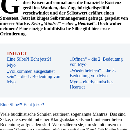
G
drei Krisen auf einmal aus: die finanzielle Existenz
gerät ins Wanken, das Zugehörigkeitsgefühl
verschwindet und der Selbstwert erfährt einen
Stresstest. Jetzt ist kluges Selbstmanagement gefragt, gespeist von
innerer Stärke.
Kein „Mindset“ – eher „Heartset“
. Doch woher
nehmen? Eine einzige buddhistische Silbe gibt hier erste
Orientierung.
INHALT
Eine Silbe?! Echt jetzt?!
„Öffnen“ – die 2. Bedeutung
von Myo
Myo
„Wiederbeleben“ – die 3.
„Vollkommen ausgestattet
Bedeutung von Myo
sein“ – die 1. Bedeutung von
Myo
Myo – ein dynamisches
Heartset
Eine Silbe?! Echt jetzt?!
Viele buddhistische Schulen rezitieren sogenannte Mantras. Das sind
Sätze, die sowohl mit einer Klangsubstanz als auch mit einer tiefen
Bedeutung aufgeladen sind. Wir rezitieren sie, um sie mit unserem
ganzen Wesen zu verstehen, nicht nur mit dem Kopf. Ich bleibe heute