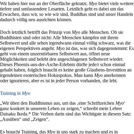
Wir haben hier nur an der Oberfläche gekratzt.
Myo
bietet viele weitere
tiefere und umfassendere Lesarten. Letztlich geht es dabei um das
Erwachen, dass wir, so wie wir sind, Buddhas sind und unser Handeln
dadurch völlig neu ausrichten können.
Doch letztlich betrifft das Prinzip von
Myo
alle Menschen. Ob sie
Buddhisten sind oder nicht: Alle Menschen kämpfen mit ihrem
Selbstwert und alle sehen irgendwann einmal völlig schwarz, was die
eigenen Perspektiven angeht.
Myo
ist das, was sich dagegenstemmt: Es
geht von einem unzerstörbaren Selbstwert aus, öffnet neue
Möglichkeiten und belebt den angeschlagenen Selbstwert wieder.
Dieses Phoenix-aus-der-Asche-Erlebnis dürfte jede/r schon einmal
gehabt haben, folglich braucht es keine große Glaubens-Investition an
irgendeinen esoterischen Hokuspokus. Man kann
Myo
anerkennen
oder ignorieren, aber es ist in jeder Person vorhanden, die lebt.
Training in
Myo
„Wir üben den Buddhismus aus, um das ‚eine Schriftzeichen
Myo
‘
ganz konkret in unserem Leben zu zeigen,“ schreibt mein Lehrer
Daisaku Ikeda.* Die Verben darin sind das Wichtigste in diesem Satz:
„Ausüben“ und „Zeigen“.
Es braucht Training, das
Myo
in uns stark zu machen und es in