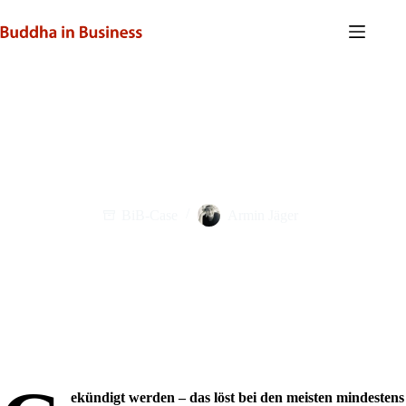
Zum
Inhalt
springen
Cool bleiben bei Jobverlust
BiB-Case
Armin Jäger
ekündigt werden – das löst bei den meisten mindestens