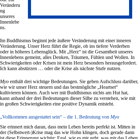
Veränderu
ng
unseres
Innenlebe
ns.
Im Buddhismus beginnt jede äußere Veränderung mit einer inneren
Veränderung. Unser Herz führt die Regie, ob ins tiefere Verderben
oder in höheres Lebensglück. Mit „Herz“ ist die Gesamtheit unseres
Innenlebens gemeint, alles Denken, Träumen, Fühlen und Wollen. In
Schwierigkeiten oder Krisen ist mein Herz besonders herausgefordert.
Ich kann abstürzen … oder die Krise als nächste Stufe nutzen.
Myo
enthält drei wichtige Bedeutungen. Sie geben Aufschluss darüber,
wie wir unser Herz steuern und das bestmögliche „Heartset“
kultivieren können. Auch wer mit Buddhismus nichts am Hut hat,
kann anhand der drei Bedeutungen dieser Silbe zu verstehen, wie mit
in großen Schwierigkeiten eine positive Dynamik entsteht.
„Vollkommen ausgestattet sein“ – die 1. Bedeutung von
Myo
Sie erinnert mich daran, dass mein Leben bereits perfekt ist. Mitten in
der (Selbstwert-)Krise mag das wie Hohn klingen, doch gerade dann
ist diese Erinnerung wichtig: Egal, wie es mir geht, was mir das Leben