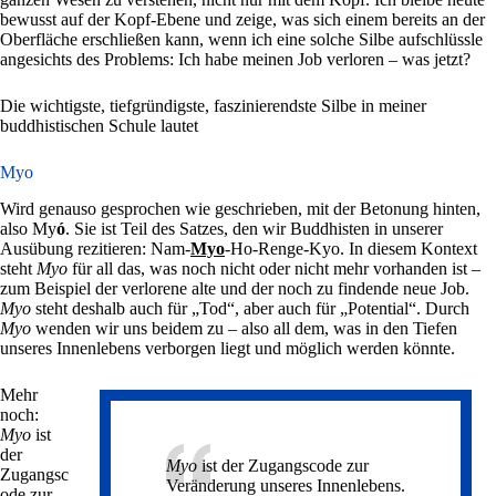
bewusst auf der Kopf-Ebene und zeige, was sich einem bereits an der
Oberfläche erschließen kann, wenn ich eine solche Silbe aufschlüssle
angesichts des Problems: Ich habe meinen Job verloren – was jetzt?
Die wichtigste, tiefgründigste, faszinierendste Silbe in meiner
buddhistischen Schule lautet
Myo
Wird genauso gesprochen wie geschrieben, mit der Betonung hinten,
also My
ó
. Sie ist Teil des Satzes, den wir Buddhisten in unserer
Ausübung rezitieren: Nam-
Myo
-Ho-Renge-Kyo. In diesem Kontext
steht
Myo
für all das, was noch nicht oder nicht mehr vorhanden ist –
zum Beispiel der verlorene alte und der noch zu findende neue Job.
Myo
steht deshalb auch für „Tod“, aber auch für „Potential“. Durch
Myo
wenden wir uns beidem zu – also all dem, was in den Tiefen
unseres Innenlebens verborgen liegt und möglich werden könnte.
Mehr
noch:
Myo
ist
der
Myo
ist der Zugangscode zur
Zugangsc
Veränderung unseres Innenlebens.
ode zur