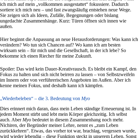
ich mich auf mein „vollkommen ausgestattet“ fokussiere. Dadurch
sortiere ich mich neu – und fast zwangsläufig entstehen neue Wege.
Sie zeigen sich als Ideen, Zufälle, Begegnungen oder bislang
ungedachte Zusammenhänge. Kurz: Türen öffnen sich innen wie
außen.
Hier beginnt die Anpassung an neue Herausforderungen: Was kann ich
verändern? Wo tun sich Chancen auf? Wo kann ich am besten
wirksam sein – für mich und die Gesellschaft, in der ich lebe? So
bekomme ich einen Riecher für meine Zukunft.
Spoiler: Das wird kein Dauer-Kreativrausch. Es bleibt ein Kampf, den
Fokus zu halten und sich nicht beirren zu lassen – von Selbstzweifeln
im Innern oder von verführerischen Angeboten im Außen. Aber ich
kenne meinen Fokus, und deshalb kann ich kämpfen.
„Wiederbeleben“ – die 3. Bedeutung von
Myo
Dies erinnert mich daran, dass mein Leben ständige Erneuerung ist. In
jedem Moment stirbt und lebt mein Körper gleichzeitig. Ich selbst
auch. Aber
Myo
bedeutet in diesem Zusammenhang noch mehr.
Nichiren, der Begründer meiner Lehre, nennt es „zum Leben
zurückkehren“. Etwas, das vorher tot war, brachlag, vergessen wurde,
wird wieder lebendig – diese Funktion steckt in unserem Leben. Sonst