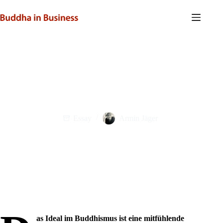
Zum
Inhalt
springen
Deutsches Gesundheitssystem – deutsche Krankheit
Essay
Armin Jäger
as Ideal im Buddhismus ist eine mitfühlende