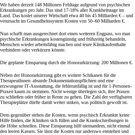
Wir haben derzeit 148 Millionen Fehltage aufgrund von psychischen
Erkrankungen pro Jahr. Das sind 17-18% aller Krankheitstage im
Land. Das kostet unserer Wirtschaft etwa 40 bis 45 Milliarden € – und
verursacht im Gesundheitssystem Kosten von 50–60 Milliarden €.
Nun schafft man ausgerechnet dort einen weiteren Engpass, wo man
psychische Erkrankungen kostengünstig und frühzeitig behandeln,
Menschen wieder arbeitsfähig machen und teure Klinikaufenthalte
verhindern oder verkürzen könnte.
Die geplante Einsparung durch die Honorarkürzung: 200 Millionen €.
Neben der Honorarkürzung gibt es weitere Schikanen für die
TherapeutInnen: absurde Dokumentationspflichten und eine
erzwungene IT-Ausstattung, die fehleranfällig ist und für 1-Personen-
Praxen kaum zu stemmen. Nicht wenige überlegen sich, ihre Praxen
zu schließen oder früher in Rente zu gehen. Die Zahl der verfügbaren
Therapieplätze dürfte damit weiter sinken, was politisch gewollt ist.
Dem gegenüber stehen die Kosten, wenn psychisch Erkrankte keine
Hilfe finden, die Kliniken sich füllen und die Krankschreibungen in
die Höhe schnellen. Diese Einsparung hilft niemandem, nicht einmal
den leeren Kassen. Sie lässt die Kosten nur anderswo entstehen und