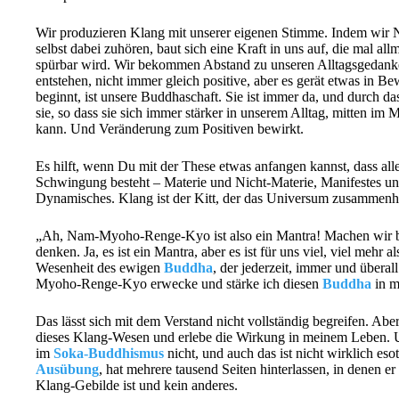
Wir produzieren Klang mit unserer eigenen Stimme. Indem w
selbst dabei zuhören, baut sich eine Kraft in uns auf, die mal al
spürbar wird. Wir bekommen Abstand zu unseren Alltagsgedanke
entstehen, nicht immer gleich positive, aber es gerät etwas in 
beginnt, ist unsere Buddhaschaft. Sie ist immer da, und durch d
sie, so dass sie sich immer stärker in unserem Alltag, mitten im
kann. Und Veränderung zum Positiven bewirkt.
Es hilft, wenn Du mit der These etwas anfangen kannst, dass al
Schwingung besteht – Materie und Nicht-Materie, Manifestes und
Dynamisches. Klang ist der Kitt, der das Universum zusammenhä
„Ah, Nam-Myoho-Renge-Kyo ist also ein Mantra! Machen wir be
denken. Ja, es ist ein Mantra, aber es ist für uns viel, viel mehr a
Wesenheit des ewigen
Buddha
, der jederzeit, immer und übera
Myoho-Renge-Kyo erwecke und stärke ich diesen
Buddha
in m
Das lässt sich mit dem Verstand nicht vollständig begreifen. Aber
dieses Klang-Wesen und erlebe die Wirkung in meinem Leben. U
im
Soka-Buddhismus
nicht, und auch das ist nicht wirklich eso
Ausübung
, hat mehrere tausend Seiten hinterlassen, in denen er
Klang-Gebilde ist und kein anderes.