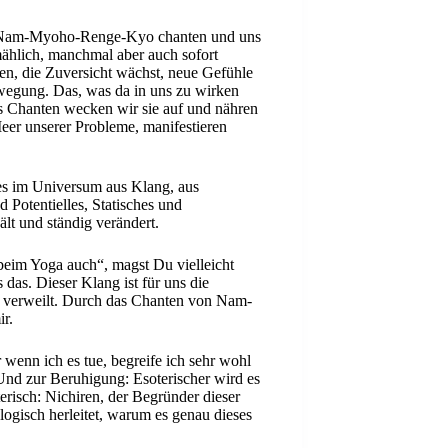
ir Nam-Myoho-Renge-Kyo chanten und uns
lmählich, manchmal aber auch sofort
n, die Zuversicht wächst, neue Gefühle
Bewegung. Das, was da in uns zu wirken
as Chanten wecken wir sie auf und nähren
 Meer unserer Probleme, manifestieren
les im Universum aus Klang, aus
 Potentielles, Statisches und
lt und ständig verändert.
im Yoga auch“, magst Du vielleicht
ls das. Dieser Klang ist für uns die
ll verweilt. Durch das Chanten von Nam-
ir.
 wenn ich es tue, begreife ich sehr wohl
nd zur Beruhigung: Esoterischer wird es
terisch: Nichiren, der Begründer dieser
 logisch herleitet, warum es genau dieses